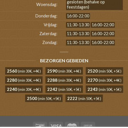
gesloten (behalve op
Woensdag:
feestdagen)
Donderdag:
16:00-22:00
Vrijdag:
11:30-13:30
16:00-22:00
Zaterdag:
11:30-13:30
16:00-22:00
Zondag:
11:30-13:30
16:00-22:00
BEZORGEN GEBIEDEN
2560
2590
2520
(min 30€, +4€ )
(min 30€, +4€ )
(min 50€, +5€ )
2280
2288
2270
(min 30€, +4€ )
(min 30€, +4€ )
(min 30€, +4€ )
2240
2242
2243
(min 30€, +4€ )
(min 50€, +5€ )
(min 50€, +5€ )
2500
2222
(min 50€, +5€ )
(min 50€, +5€ )