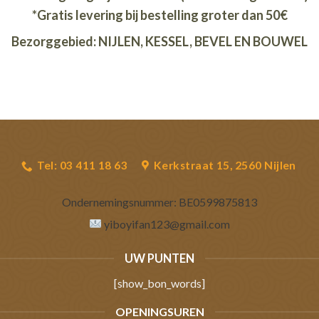
*Gratis levering bij bestelling groter dan 50€
Bezorggebied: NIJLEN, KESSEL, BEVEL EN BOUWEL
Tel: 03 411 18 63
Kerkstraat 15, 2560 Nijlen
Ondernemingsnummer:
BE0599875813
yiboyifan123@gmail.com
UW PUNTEN
[show_bon_words]
OPENINGSUREN