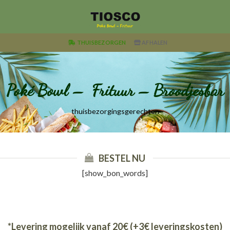
Skip
to
content
THUISBEZORGEN
AFHALEN
Poké Bowl – Frituur – Broodjesbar
thuisbezorgingsgerechten
BESTEL NU
[show_bon_words]
*Levering mogelijk vanaf 20€ (+3€ leveringskosten)